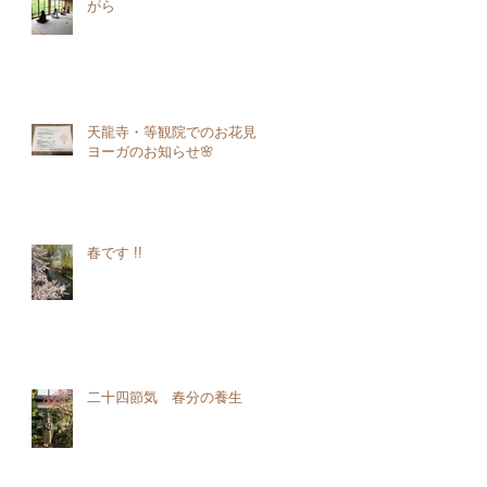
がら
天龍寺・等観院でのお花見
ヨーガのお知らせ🌸
春です !!
二十四節気 春分の養生