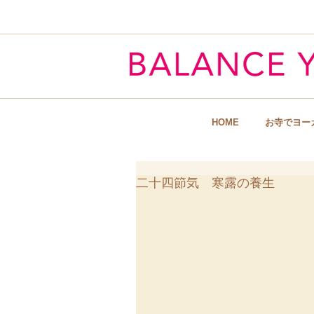
Hart & Body
HOME
お寺でヨー
二十四節気 寒露の養生