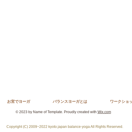
お宮でヨーガ
バランスヨーガとは
ワークショ
© 2023 by Name of Template. Proudly created with
Wix.com
Copyright (C) 2009~2022 kyoto.japan balance-yoga All Rights Reserved.