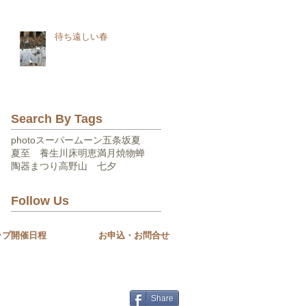
待ち遠しい春
Search By Tags
photo
スーパームーン
五条坂
夏
夏至 養生
川床
明恵
満月
焼物
蝉
陶器まつり
高野山 七夕
Follow Us
ップ開催日程
お申込・お問合せ
Share