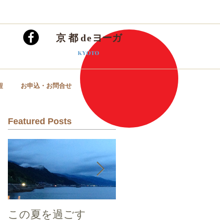
ce yoga workshop of​ temple and shrine in kyoto
京 都
de
ヨーガ
KYOTO
程
お申込・お問合せ
Featured Posts
この夏を過ごす
五条坂 陶器祭り