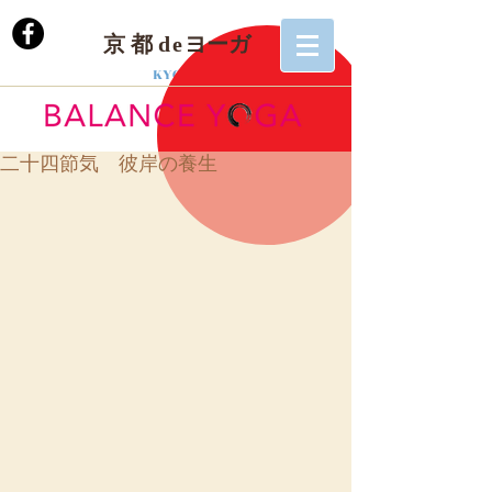
京 都
de
ヨーガ
KYOTO
二十四節気 彼岸の養生