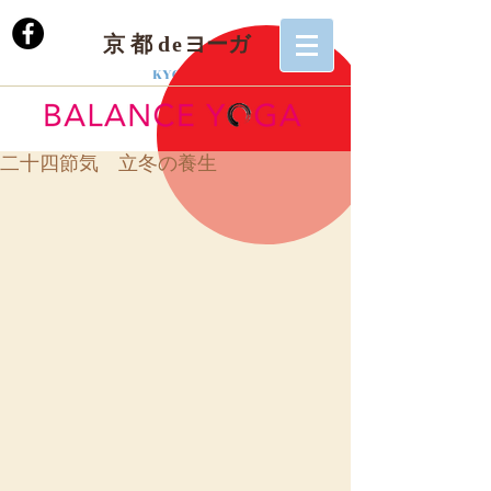
京 都
de
ヨーガ
KYOTO
二十四節気 立冬の養生