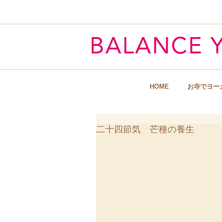
Hart & Body
HOME
お寺でヨー
二十四節気 芒種の養生