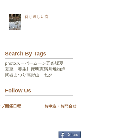
待ち遠しい春
Search By Tags
photo
スーパームーン
五条坂
夏
夏至 養生
川床
明恵
満月
焼物
蝉
陶器まつり
高野山 七夕
Follow Us
ップ開催日程
お申込・お問合せ
Share