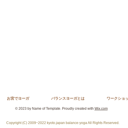
お宮でヨーガ
バランスヨーガとは
ワークショ
© 2023 by Name of Template. Proudly created with
Wix.com
Copyright (C) 2009~2022 kyoto.japan balance-yoga All Rights Reserved.