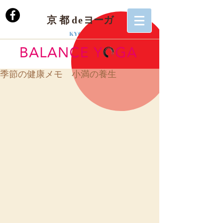
京 都
de
ヨーガ
KYOTO
季節の健康メモ 小満の養生