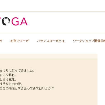
The balan
ガ
お宮でヨーガ
バランスヨーガとは
ワークショップ開催日
京都でヨーガ・バランスヨーガ
まつりに行ってみました。 
すい夕暮れ。 
しまう花瓶。 
漆塗りものの腕。 
自分の感性と向き合ってみてはいかが？ 