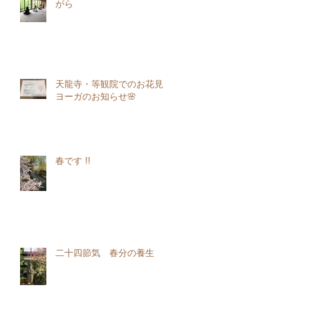
がら
天龍寺・等観院でのお花見
ヨーガのお知らせ🌸
春です !!
二十四節気 春分の養生