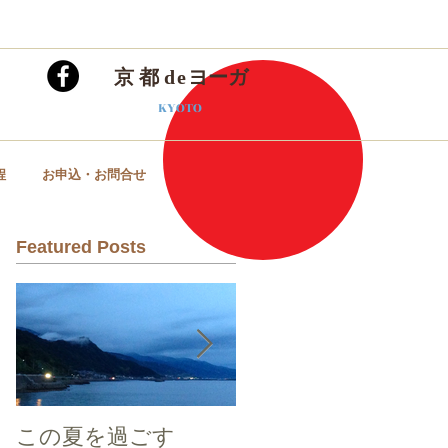
ce yoga workshop of​ temple and shrine in kyoto
京 都
de
ヨーガ
KYOTO
程
お申込・お問合せ
Featured Posts
この夏を過ごす
五条坂 陶器祭り