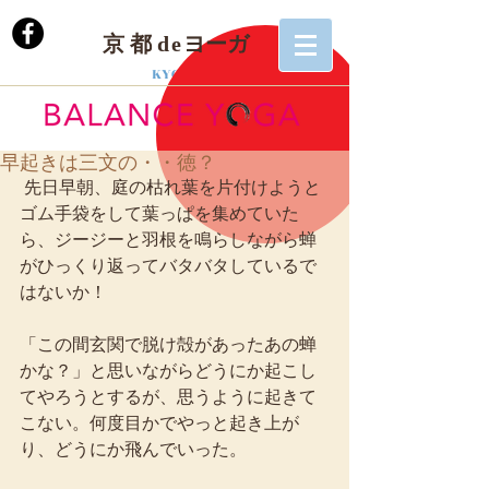
京 都
de
ヨーガ
KYOTO
早起きは三文の・・徳？
 先日早朝、庭の枯れ葉を片付けようと
ゴム手袋をして葉っぱを集めていた
ら、ジージーと羽根を鳴らしながら蝉
がひっくり返ってバタバタしているで
はないか！ 
「この間玄関で脱け殻があったあの蝉
かな？」と思いながらどうにか起こし
てやろうとするが、思うように起きて
こない。何度目かでやっと起き上が
り、どうにか飛んでいった。 