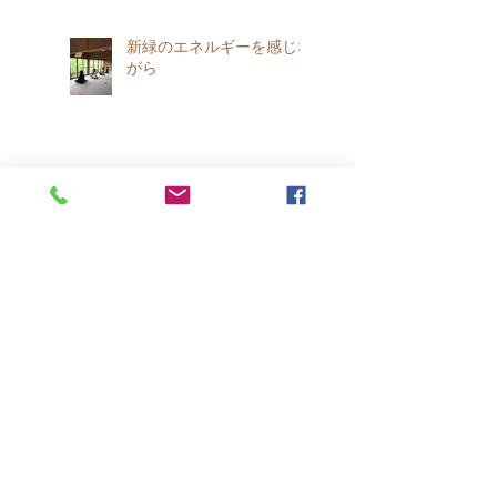
新緑のエネルギーを感じな
がら
天龍寺・等観院でのお花見
ヨーガのお知らせ🌸
春です !!
二十四節気 春分の養生