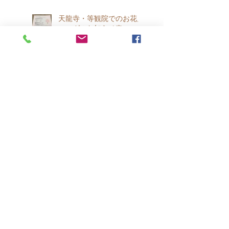
天龍寺・等観院でのお花見
ヨーガのお知らせ🌸
春です !!
二十四節気 春分の養生
待ち遠しい春